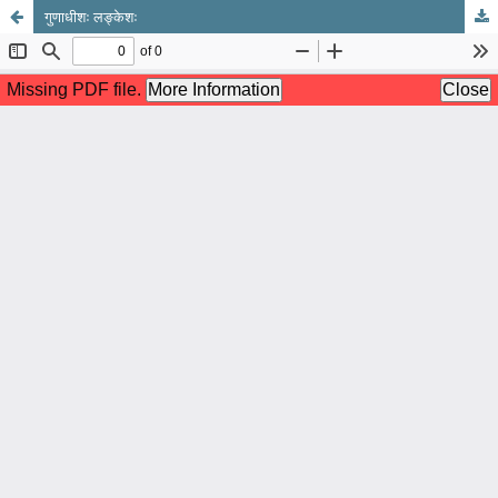
गुणाधीशः लङ्केशः