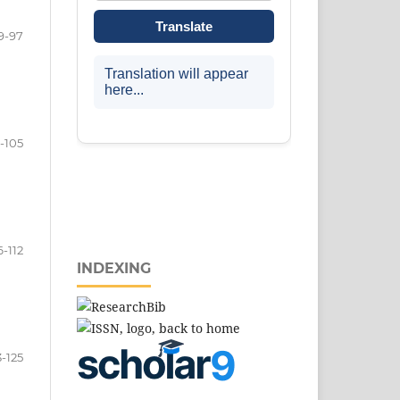
9-97
-105
6-112
INDEXING
3-125