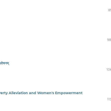
8
98
ालोचनम्
10
overty Alleviation and Women's Empowerment
11