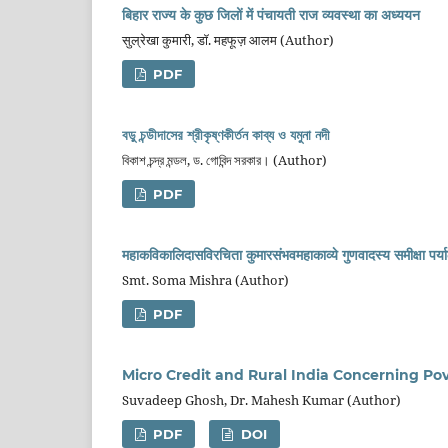
बिहार राज्य के कुछ जिलों में पंचायती राज व्यवस्था का अध्ययन
सुल्रेखा कुमारी, डॉ. महफूज़ आलम (Author)
PDF
বড়ু চন্ডীদাসের শ্রীকৃষ্ণকীর্তন কাব্য ও যমুনা নদী
বিকাশ চন্দ্র মন্ডল, ড. গোবিন্দ সরকার। (Author)
PDF
महाकविकालिदासविरचिता कुमारसंभवमहाकाव्ये गुणवादस्य समीक्षा पर्य
Smt. Soma Mishra (Author)
PDF
Micro Credit and Rural India Concerning P
Suvadeep Ghosh, Dr. Mahesh Kumar (Author)
PDF
DOI