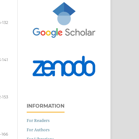
6-132
3-141
2-153
INFORMATION
For Readers
For Authors
-166