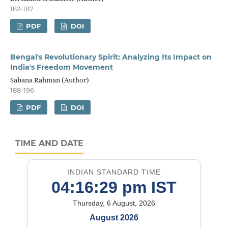
182-187
PDF
DOI
Bengal's Revolutionary Spirit: Analyzing Its Impact on
India's Freedom Movement
Sabana Rahman (Author)
188-196
PDF
DOI
TIME AND DATE