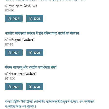
डॉ. सुपर्णा मुखर्जी (Author)
80-86
PDF
DOI
भारतीय स्वतंत्रता संग्राम में श्री बंकिम चंद्र चटर्जी का योगदान
डॉ. शचि शुक्ला (Author)
87-92
PDF
DOI
चैतन्य महाप्रभु और भारतीय स्वाधीनता संघर्ष
डॉ. गोपीराम शर्मा (Author)
93-100
PDF
DOI
বাংলায় ব্রিটিশ ইস্ট ইন্ডিয়া কোম্পানীর ভূমিরাজস্বনীতিঃকৃষক বিদ্রোহ এবং স্বাধীনতা
সংগ্রামের উপর এর প্রভাব।