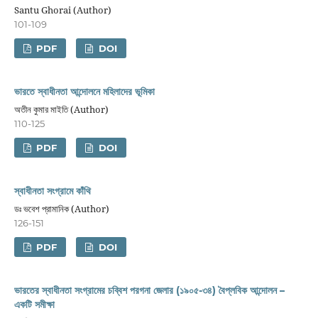
Santu Ghorai (Author)
101-109
PDF
DOI
ভারতে স্বাধীনতা আন্দোলনে মহিলাদের ভূমিকা
অতীন কুমার মাইতি (Author)
110-125
PDF
DOI
স্বাধীনতা সংগ্রামে কাঁথি
ডঃ ভবেশ প্রামানিক (Author)
126-151
PDF
DOI
ভারতের স্বাধীনতা সংগ্রামের চব্বিশ পরগনা জেলার (১৯০৫-৩৪) বৈপ্লবিক আন্দোলন –
একটি সমীক্ষা