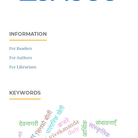
INFORMATION
For Readers
For Authors
For Librarians
KEYWORDS
पारंपरिक खेती
सिंगफो बोली
बाजरे
swami vivekananda
संभावनाएँ
आर्थिक
देवनागरी
सांस्कृतिक
duty