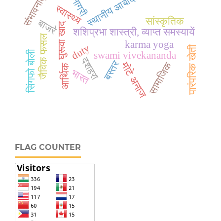
देवनागरी
स्थानीय आबादी
संभावनाएँ
स्वास्थ्य
सांस्कृतिक
बाजरे
घुरूवा खाद
शशिप्रभा शास्त्री, व्याप्त समस्यायें
जैविक फसल
karma yoga
duty
पारंपरिक खेती
सिंगफो बोली
swami vivekananda
दशहरा
बस्तर
मोटे अनाज
सामाजिक
आर्थिक
भारत
FLAG COUNTER