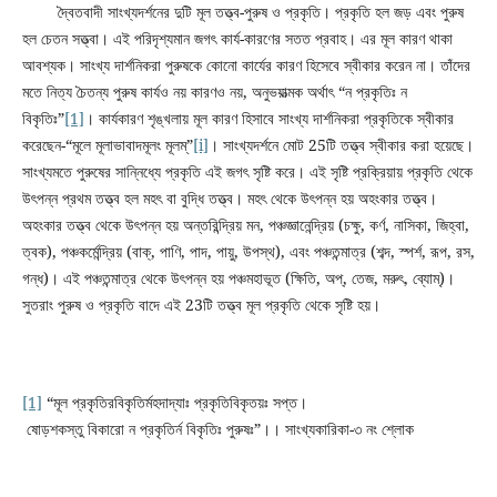
দ্বৈতবাদী সাংখ্যদর্শনের দুটি মূল তত্ত্ব-পুরুষ ও প্রকৃতি। প্রকৃতি হল জড় এবং পুরুষ
হল চেতন সত্ত্বা। এই পরিদৃশ্যমান জগৎ কার্য-কারণের সতত প্রবাহ। এর মূল কারণ থাকা
আবশ্যক। সাংখ্য দার্শনিকরা পুরুষকে কোনো কার্যের কারণ হিসেবে স্বীকার করেন না। তাঁদের
মতে নিত্য চৈতন্য পুরুষ কার্যও নয় কারণও নয়, অনুভয়াত্মক অর্থাৎ “ন প্রকৃতিঃ ন
বিকৃতিঃ”
[1]
। কার্যকারণ শৃঙ্খলায় মূল কারণ হিসাবে সাংখ্য দার্শনিকরা প্রকৃতিকে স্বীকার
করেছেন-“মূলে মূলাভাবাদমূলং মূলম্”
[i]
। সাংখ্যদর্শনে মোট 25টি তত্ত্ব স্বীকার করা হয়েছে।
সাংখ্যমতে পুরুষের সান্নিধ্যে প্রকৃতি এই জগৎ সৃষ্টি করে। এই সৃষ্টি প্রক্রিয়ায় প্রকৃতি থেকে
উৎপন্ন প্রথম তত্ত্ব হল মহৎ বা বুদ্ধি তত্ত্ব। মহৎ থেকে উৎপন্ন হয় অহংকার তত্ত্ব।
অহংকার তত্ত্ব থেকে উৎপন্ন হয় অন্তরিন্দ্রিয় মন, পঞ্চজ্ঞানেন্দ্রিয় (চক্ষু, কর্ণ, নাসিকা, জিহ্বা,
ত্বক), পঞ্চকর্মেন্দ্রিয় (বাক্, পাণি, পাদ, পায়ু, উপস্থ), এবং পঞ্চতন্মাত্র (শব্দ, স্পর্শ, রূপ, রস,
গন্ধ)। এই পঞ্চতন্মাত্র থেকে উৎপন্ন হয় পঞ্চমহাভূত (ক্ষিতি, অপ্, তেজ, মরুৎ, ব্যোম্)।
সুতরাং পুরুষ ও প্রকৃতি বাদে এই 23টি তত্ত্ব মূল প্রকৃতি থেকে সৃষ্টি হয়।
[1]
“মূল প্রকৃতিরবিকৃতির্মহদাদ্যাঃ প্রকৃতিবিকৃতয়ঃ সপ্ত।
ষোড়শকস্তু বিকারো ন প্রকৃতির্ন বিকৃতিঃ পুরুষঃ”।। সাংখ্যকারিকা-৩ নং শ্লোক