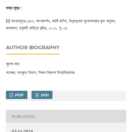
তথ্য সূত্র
:
[i] সাংখ্যসূত্র-১/৬৭, সাংখ্যদর্শন, মহর্ষি কপিল, উপেন্দ্রনাথ মুখোপাধ্যায় কৃত অনুবাদ,
কলকাতা: বসুমতী সাহিত্য মন্দির, ২০২১, পৃ.-২৫
AUTHOR BIOGRAPHY
সুতপা দাস
গবেষক, সংস্কৃত বিভাগ, সিকম স্কিলস বিশ্ববিদ্যালয়
PDF
DOI
PUBLISHED
03-11-2024