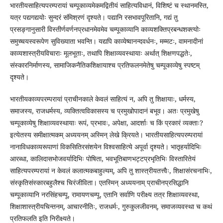
भारतीयसाहित्यपरम्परायां चम्पूकाव्यमेकमद्वितीयं साहित्यविधानं, विशिष्टं च स्थानमस्ति,
यत्र पद्यगद्ययोः सुन्दरं संमिश्रणं दृश्यते। पद्यानि रसभावपूरितानि, गद्यं तु
प्रसङ्गानुसारी विस्तीर्णवर्णनप्रधानमेवमेव चम्पूकाव्यानि काव्यशक्तिप्रबन्धशक्त्योः
समुच्चयस्वरूपेण सुविख्याता भवन्ति। यद्यपि काव्येष्वानन्दवर्धनः, मम्मटः, वामनादीनां
काव्यशास्त्रीयविचाराः मूलभूताः, तथापि शिक्षाव्यवस्थायाः अर्थात् शिक्षणपद्धतेः,
संस्कारनिर्माणस्य, सामाजिकनैतिकशिक्षायाश्च प्रतिफलनमेतेषु चम्पूकाव्येषु स्पष्टम्
दृश्यते।
भारतीयकाव्यपरम्परायां प्राचीनकाले केवलं साहित्यं न, अपि तु शिक्षायाः, धर्मस्य,
समाजस्य, राजधर्मस्य, व्यक्तित्वविकासस्य च प्रमुखोपादानं बभूव। अतः प्रमुखेषु
चम्पूकाव्येषु शिक्षाव्यवस्थायाः रूपं, प्रभावः, अपेक्षा, आदर्शाः च किं प्रकारं व्यक्ताः?
इत्येतस्य समीक्षात्मकम् अध्ययनम् अस्मिन् लेखे क्रियते। भारतीयसाहित्यपरम्परायां
नानाविधकाव्यरूपाणां विकसितिरसंशयेन विश्वसाहित्ये अपूर्वा दृश्यते। भातृहर्यादिभिः
आरब्धा, कालिदासभोजवर्यादिभिः पोषिता, भवभूतिबाणभट्टप्रभृतिभिः विस्तारितेयं
साहित्यपरम्परायां न केवलं कलात्मकबाहुल्यम्, अपि तु शास्त्रीयतत्त्वैः, शिक्षासंरचनाभिः,
संस्कृतिसंस्कारबहुलैश्च चिरंजीविता। एतस्मिन् अध्ययनाम् प्राचीनप्रसिद्धानि
चम्पूकाव्यानि नरसिंहचम्पू, रामायणचम्पू, एतानि सर्वाणि परीक्ष्य तत्र शिक्षाव्यवस्था,
शिक्षाशास्त्रीयचिन्तनम्, आचारनीतिः, राजधर्मः, गुरुकुलजीवनम्, समाजव्यवस्था च कथं
प्रतिफलति इति निरीक्ष्यते।